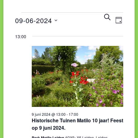
Eve
Evene
ZOEKEN
Evenementen
09-06-2024
DAG
wee
Zoeke
Selecteer
13:00
navi
in
een
en
datum.
weerg
9
naviga
juni
2024
9 juni 2024 @ 13:00
-
17:00
Historische Tuinen Matilo 10 jaar! Feest
op 9 juni 2024.
Park Matilo Leiden
4GX9+X6 Leiden, Leiden