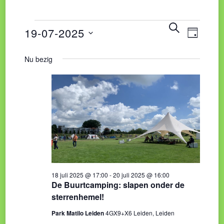
Eve
Evene
ZOEKEN
Evenementen
19-07-2025
DAG
wee
Zoeke
Selecteer
Nu bezig
navi
in
een
en
datum.
weerg
19
naviga
juli
2025
18 juli 2025 @ 17:00
-
20 juli 2025 @ 16:00
De Buurtcamping: slapen onder de
sterrenhemel!
Park Matilo Leiden
4GX9+X6 Leiden, Leiden