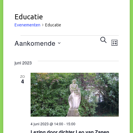
Educatie
Evenementen
Educatie
Eve
Evenementen
Evene
ZOEKEN
Aankomende
LIJST
wee
Zoeke
Selecteer
navi
juni 2023
een
en
datum.
ZO
4
weerg
naviga
4 juni 2023 @ 14:00
-
15:00
Lezing door dichter Leo van Zanen