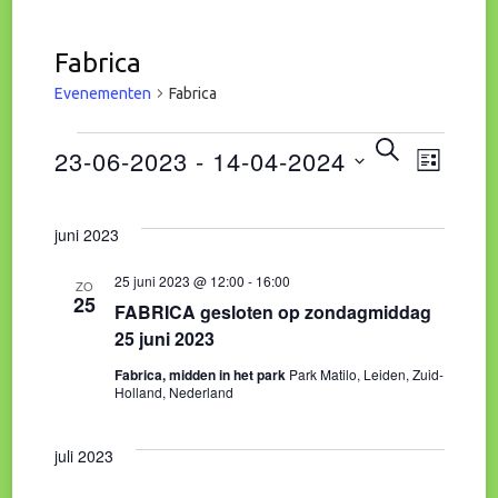
Fabrica
Evenementen
Fabrica
Eve
Evenementen
Evene
ZOEKEN
23-06-2023
 - 
14-04-2024
LIJST
wee
Zoeke
Selecteer
navi
juni 2023
een
en
datum.
25 juni 2023 @ 12:00
-
16:00
ZO
25
FABRICA gesloten op zondagmiddag
weerg
25 juni 2023
naviga
Fabrica, midden in het park
Park Matilo, Leiden, Zuid-
Holland, Nederland
juli 2023