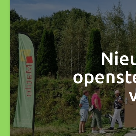
Nie
openst