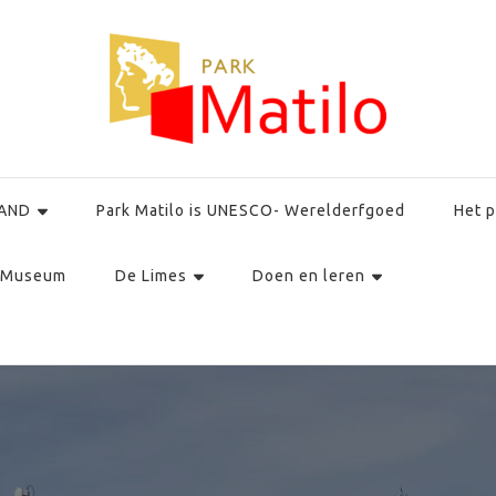
AND
Park Matilo is UNESCO- Werelderfgoed
Het p
Museum
De Limes
Doen en leren