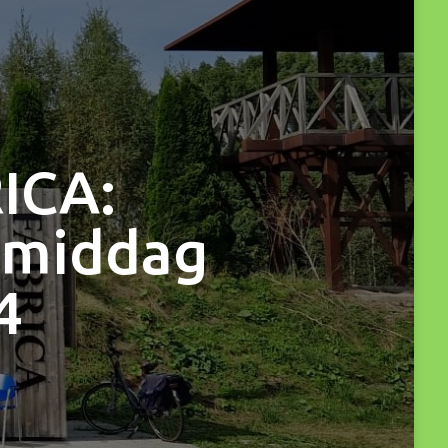
ICA:
gmiddag
4