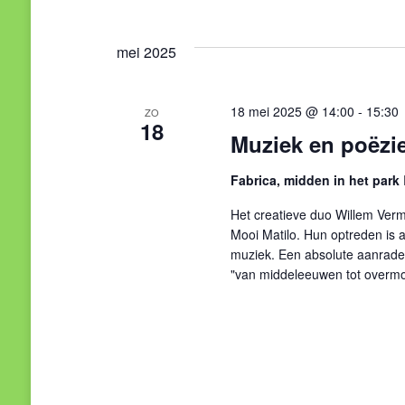
mei 2025
18 mei 2025 @ 14:00
-
15:30
ZO
18
Muziek en poëzi
Fabrica, midden in het park
Het creatieve duo Willem Verma
Mooi Matilo. Hun optreden is a
muziek. Een absolute aanrader
"van middeleeuwen tot overm