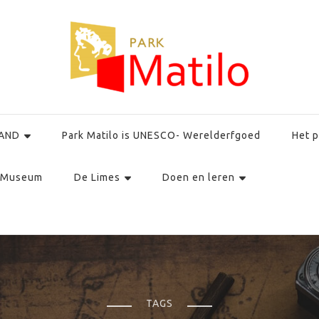
AND
Park Matilo is UNESCO- Werelderfgoed
Het p
Museum
De Limes
Doen en leren
TAGS