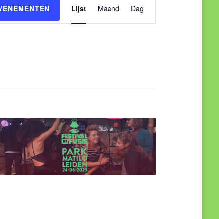
Evenement
EVENEMENTEN
Lijst
Maand
Dag
weergaven
navigatie