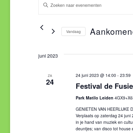
Evenementen
Evenementen
Vul
een
Zoeken
keyword
Aankomen
en
in.
Vandaag
Zoek
Selecteer
weergeven
voor
een
Evenementen
juni 2023
navigatie
datum.
met
keyword.
24 juni 2023 @ 14:00
-
23:59
ZA
24
Festival de Fusie
Park Matilo Leiden
4GX9+X6 L
GENIETEN VAN HEERLIJKE 
Verplaats op zaterdag 24 juni 
in je hand van muziek en cult
deuntjes; van disco tot house 