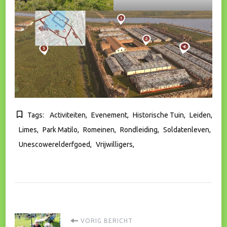
Tags:
Activiteiten
Evenement
Historische Tuin
Leiden
Limes
Park Matilo
Romeinen
Rondleiding
Soldatenleven
Unescowerelderfgoed
Vrijwilligers
Bericht
VORIG BERICHT