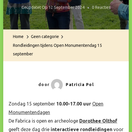
Op
Geüpdatet Op
12 September 2024
0 Reacties
Rondleidin
Tijdens
Open
Home
Geen categorie
Monument
Rondleidingen tijdens Open Monumentendag 15
15
september
September
door
Patricia Pol
Zondag 15 september
10.00-17.00 uur
Open
Monumentendagen
De Fabrica is open en archeologe
Dorothee Olthof
geeft deze dag drie
interactieve rondleidingen
voor