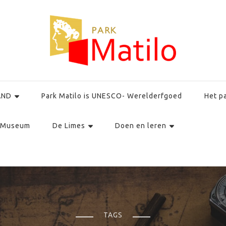
AND
Park Matilo is UNESCO- Werelderfgoed
Het p
Museum
De Limes
Doen en leren
TAGS