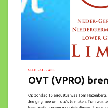
GEEN CATEGORIE
OVT (VPRO) bren
Op zondag 15 augustus was Tom Hazenberg, arc
Jeu ging mee om foto’s te maken. Tom was te
hem. Mathijs vroeg naar drie dingen: 1. de pl