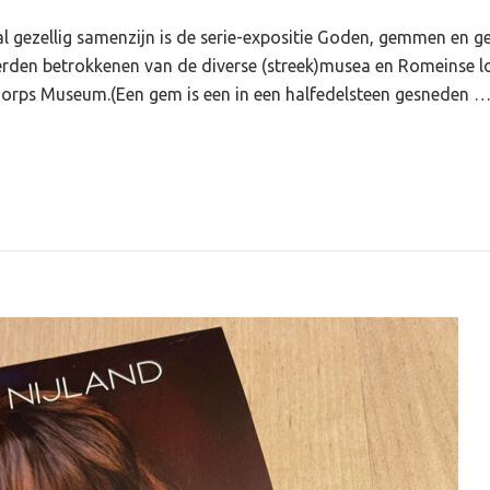
ral gezellig samenzijn is de serie-expositie Goden, gemmen en 
den betrokkenen van de diverse (streek)musea en Romeinse lo
dorps Museum.(Een gem is een in een halfedelsteen gesneden 
tie
,
en
zwaaid’