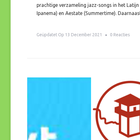
prachtige verzameling jazz-songs in het Latijn
Ipanema) en Aestate (Summertime). Daarnaast
Op
Geüpdatet Op
13 December 2021
0 Reacties
Lime
Door
Judit
Nijla