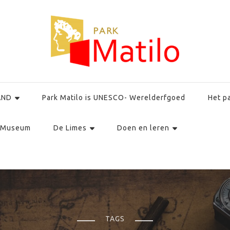
AND
Park Matilo is UNESCO- Werelderfgoed
Het p
Museum
De Limes
Doen en leren
TAGS