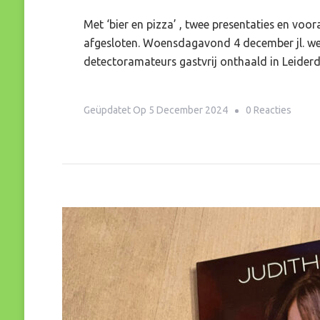
Met ‘bier en pizza’ , twee presentaties en voo
afgesloten. Woensdagavond 4 december jl. wer
detectoramateurs gastvrij onthaald in Leider
Op
Geüpdatet Op
5 December 2024
0 Reacties
Serie-
Exposi
Goden
Gemm
En
Geluk
‘uitge