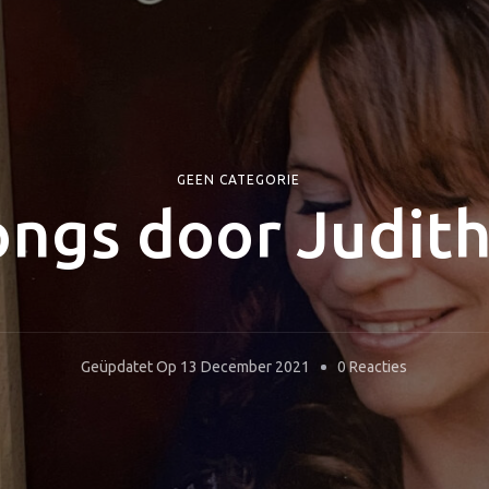
GEEN CATEGORIE
ngs door Judith
Op
Geüpdatet Op
13 December 2021
0 Reacties
Limessongs
Door
Judith