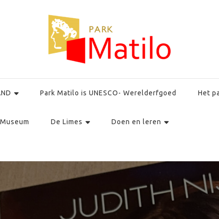
AND
Park Matilo is UNESCO- Werelderfgoed
Het p
Museum
De Limes
Doen en leren