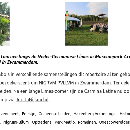
p tournee langs de Neder-Germaanse Limes in Museumpark Arch
 in Zwammerdam.
bo’s in verschillende samenstellingen dit repertoire al ten ge
esbezoekerscentrum NIGRVM PVLLVM in Zwammerdam. Ter gelege
Leiden. Na een lange Limes-zomer zijn de Carmina Latina nu ook 
koop via
JudithNijland.nl
.
Evenement
Feestje
Gemeente Leiden
Hazenberg Archeologie
Histo
k
NigrumPullum
Optredens
Park Matilo
Romeinen
Unescowerelder