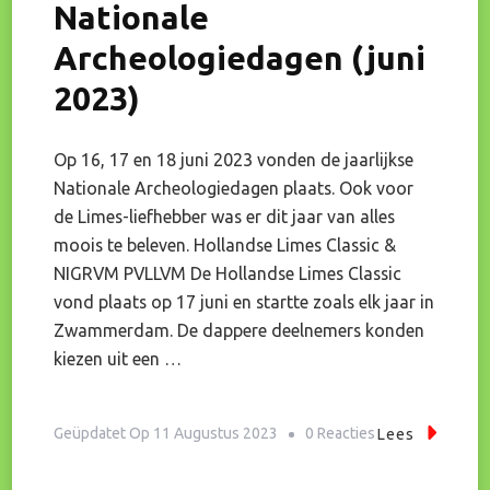
Nationale
Archeologiedagen (juni
2023)
Op 16, 17 en 18 juni 2023 vonden de jaarlijkse
Nationale Archeologiedagen plaats. Ook voor
de Limes-liefhebber was er dit jaar van alles
moois te beleven. Hollandse Limes Classic &
NIGRVM PVLLVM De Hollandse Limes Classic
vond plaats op 17 juni en startte zoals elk jaar in
Zwammerdam. De dappere deelnemers konden
kiezen uit een …
Op
Geüpdatet Op
11 Augustus 2023
0 Reacties
Lees
Terugblik