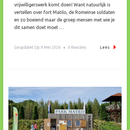
vrijwilligerswerk komt doen! Want natuurlijk is
vertellen over fort Matilo, de Romeinse soldaten
en zo boeiend maar de groep mensen met wie je
dit samen doet moet …
Op
Geüpdatet Op
9 Mei 2026
0 Reacties
Lees
Cornelis
Weet
Alles
Van
Romeinen!