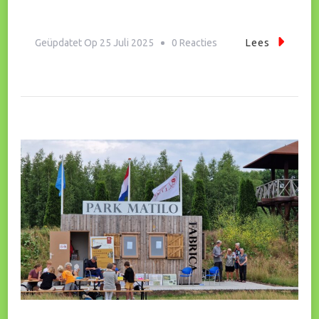
Op
Geüpdatet Op
25 Juli 2025
0 Reacties
Lees
Romeinse
Zondagmiddagen
In
Park
Matilo