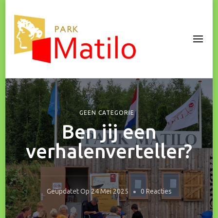
Park Matilo
GEEN CATEGORIE
Ben jij een
verhalenverteller?
Op
Geüpdatet Op
24 Mei 2025
0 Reacties
Ben