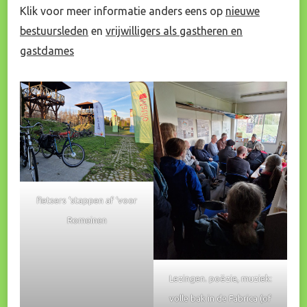
Klik voor meer informatie anders eens op
nieuwe
bestuursleden
en
vrijwilligers als gastheren en
gastdames
fietsers ‘stappen af ‘voor
Romeinen
Lezingen. poëzie, muziek:
volle bak in de Fabrica (of