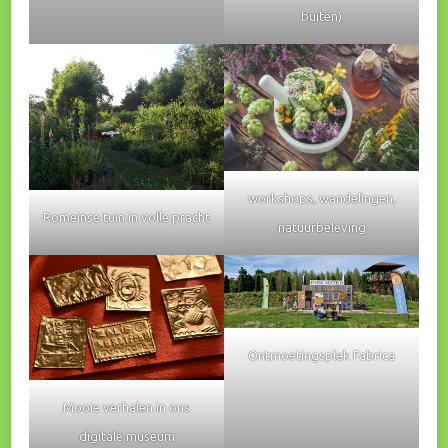
buiten)
workshops, wandelingen,
Romeinse tuin in volle pracht
natuurbeleving
Ontmoetingsplek Fabrica
Mooie verhalen in ons
digitale museum