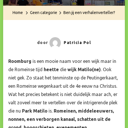
Jij
Een
Home
Geen categorie
Ben jij een verhalenverteller?
Verhalenvertell
door
Patricia Pol
Roomburg
is een mooie naam voor een wijk maar in
de Romeinse tijd
heette
die
wijk Matilo(ne)
. Ook
niet gek. Zo staat het tenminste op de Peutingerkaart,
een Romeinse wegenkaart uit de 4e eeuw na Christus.
Wat het precies betekent is niet duidelijk maar ach, er
valt zoveel meer te vertellen over de intrigerende plek
die nu
Park Matilo
is.
Romeinen, middeleeuwers,
nonnen, een verborgen kanaal, schatten uit de
grond
,
boogschieten
,
evenementen…..