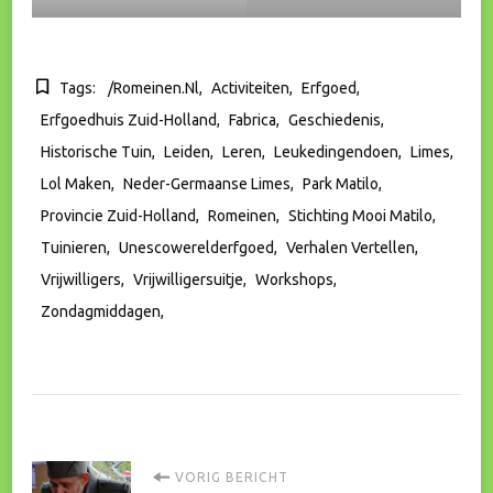
Tags:
/romeinen.nl
Activiteiten
Erfgoed
Erfgoedhuis Zuid-Holland
Fabrica
Geschiedenis
Historische Tuin
Leiden
Leren
Leukedingendoen
Limes
Lol Maken
Neder-Germaanse Limes
Park Matilo
Provincie Zuid-Holland
Romeinen
Stichting Mooi Matilo
Tuinieren
Unescowerelderfgoed
Verhalen Vertellen
Vrijwilligers
Vrijwilligersuitje
Workshops
Zondagmiddagen
Bericht
VORIG BERICHT