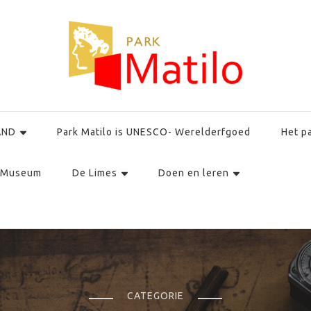
AND
Park Matilo is UNESCO- Werelderfgoed
Het p
Museum
De Limes
Doen en leren
CATEGORIE