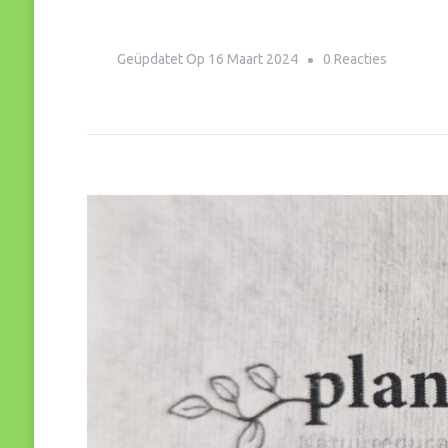
Op
Geüpdatet Op
16 Maart 2024
0 Reacties
NLDoet:
Historisc