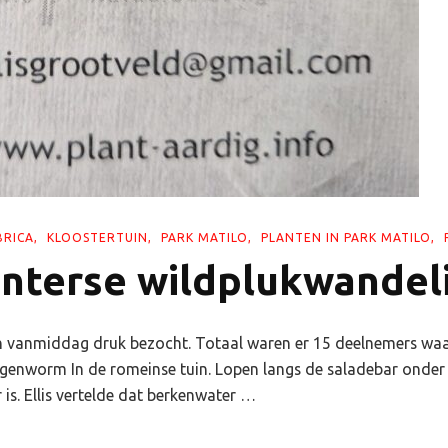
BRICA
KLOOSTERTUIN
PARK MATILO
PLANTEN IN PARK MATILO
interse wildplukwandel
 vanmiddag druk bezocht. Totaal waren er 15 deelnemers waaro
regenworm In de romeinse tuin. Lopen langs de saladebar onder
is. Ellis vertelde dat berkenwater …