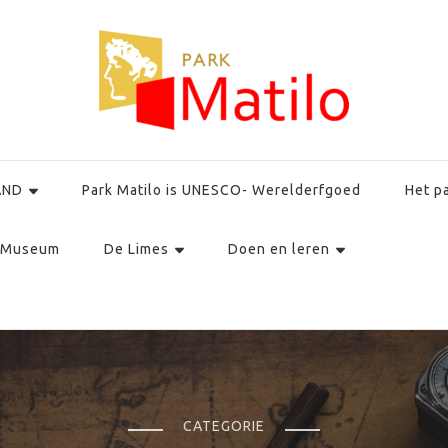
AND
Park Matilo is UNESCO- Werelderfgoed
Het p
Museum
De Limes
Doen en leren
CATEGORIE