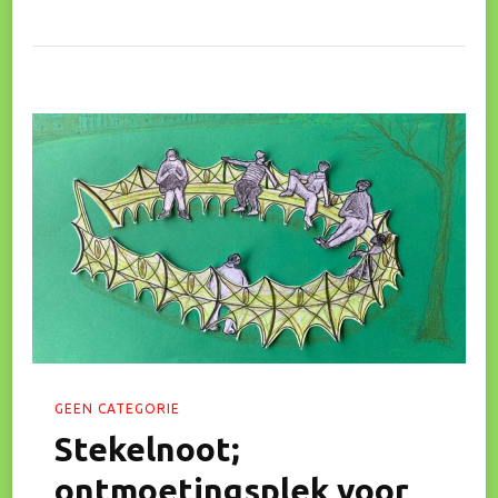
Praten
Met
Raadsleden
Over
De
Toekomst
Van
De
Wijk
(31
Jan
2023)
GEEN CATEGORIE
Stekelnoot;
ontmoetingsplek voor