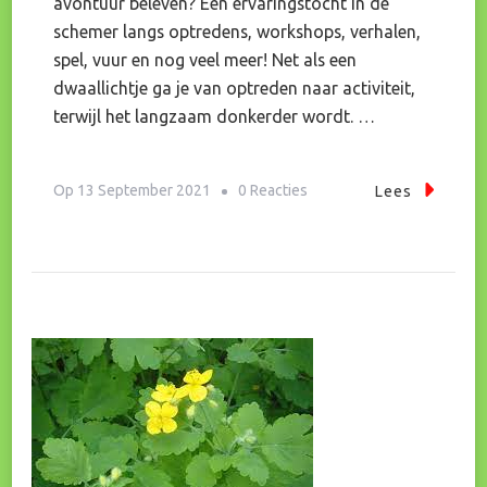
avontuur beleven? Een ervaringstocht in de
schemer langs optredens, workshops, verhalen,
spel, vuur en nog veel meer! Net als een
dwaallichtje ga je van optreden naar activiteit,
terwijl het langzaam donkerder wordt. …
Op
Op
13 September 2021
0 Reacties
Lees
Dwaallicht,
Ervaringstocht
In
De
Schemer!