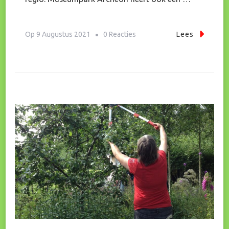
Op
Op
9 Augustus 2021
0 Reacties
Lees
Historische
Tuinders
Op
Bezoek
In
Museumpark
Archeon