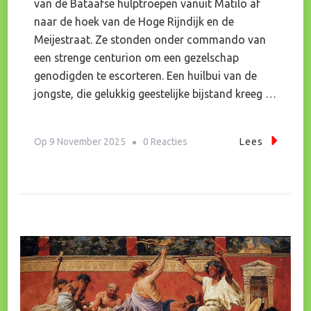
van de Bataafse hulptroepen vanuit Matilo af
naar de hoek van de Hoge Rijndijk en de
Meijestraat. Ze stonden onder commando van
een strenge centurion om een gezelschap
genodigden te escorteren. Een huilbui van de
jongste, die gelukkig geestelijke bijstand kreeg …
Op
Op
9 November 2025
0 Reacties
Lees
Terugblik
Op
Een
Romeinse
Zomer:
Onthulling
Romeinse
Muurschildering