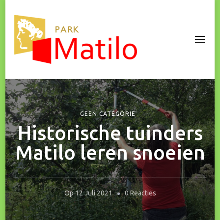
Park Matilo
GEEN CATEGORIE
Historische tuinders
Matilo leren snoeien
Op
Op
12 Juli 2021
0 Reacties
Historische