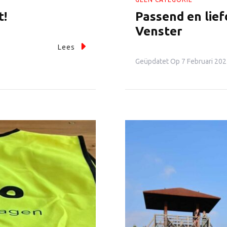
t!
Passend en lie
Venster
Lees
Geüpdatet Op
7 Februari 20