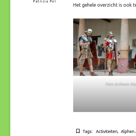
Patricia Pol
Het gehele overzicht is ook 
foto Archeon Al
Tags:
Activiteiten
Alphen 