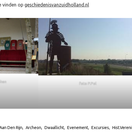
te vinden op
geschiedenisvanzuidholland.nl
phen
foto P.Pol
Aan Den Rijn
Archeon
Dwaallicht
Evenement
Excursies
Hist.Veren