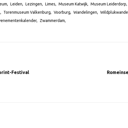
seum
Leiden
Lezingen
Limes
Museum Katwijk
Museum Leiderdorp
n
Torenmuseum Valkenburg
Voorburg
Wandelingen
Wildplukwande
Evenementenkalender
Zwammerdam
rint-Festival
Romeinse