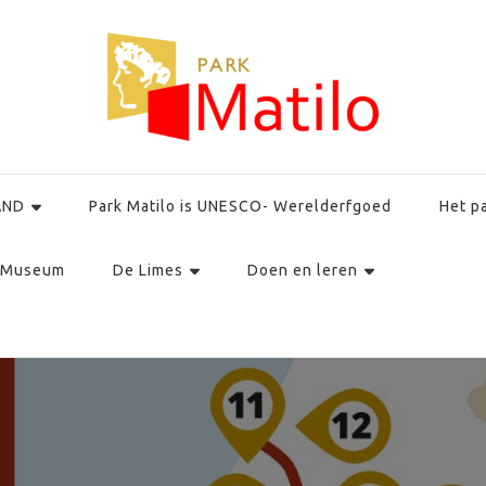
AND
Park Matilo is UNESCO- Werelderfgoed
Het p
Museum
De Limes
Doen en leren