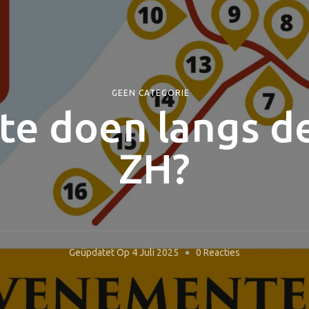
GEEN CATEGORIE
 te doen langs d
ZH?
Op
Geüpdatet Op
4 Juli 2025
0 Reacties
Wat
Is