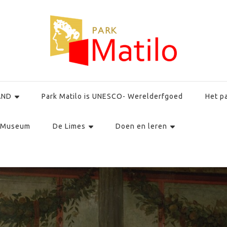
AND
Park Matilo is UNESCO- Werelderfgoed
Het p
Museum
De Limes
Doen en leren