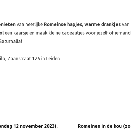
enieten
van heerlijke
Romeinse hapjes, warme drankjes
van 
ol
een kaarsje en maak kleine cadeautjes voor jezelf of ieman
Saturnalia!
ilo, Zaanstraat 126 in Leiden
ondag 12 november 2023).
Romeinen in de kou (zon