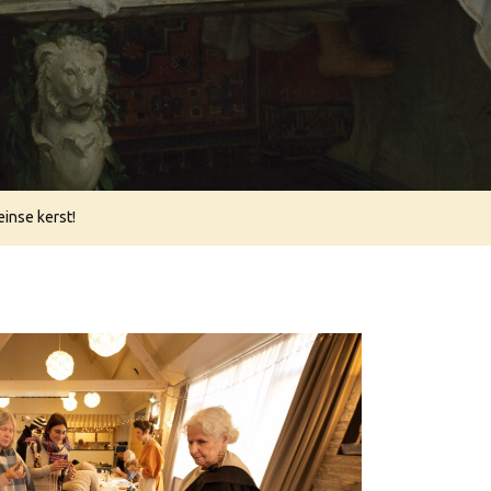
Saturnalia,
Romeinse
Kerst!
inse kerst!