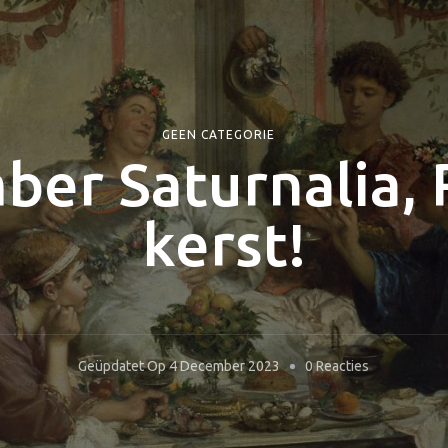
GEEN CATEGORIE
ber Saturnalia,
kerst!
Op
Geüpdatet Op
4 December 2023
0 Reacties
17
December